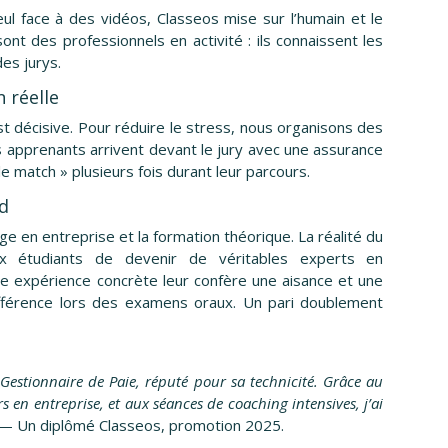
l face à des vidéos, Classeos mise sur l’humain et le
nt des professionnels en activité : ils connaissent les
es jurys.
n réelle
st décisive. Pour réduire le stress, nous organisons des
s apprenants arrivent devant le jury avec une assurance
 le match » plusieurs fois durant leur parcours.
rd
age en entreprise et la formation théorique. La réalité du
ux étudiants de devenir de véritables experts en
te expérience concrète leur confère une aisance et une
différence lors des examens oraux. Un pari doublement
 Gestionnaire de Paie, réputé pour sa technicité. Grâce au
s en entreprise, et aux séances de coaching intensives, j’ai
— Un diplômé Classeos, promotion 2025.