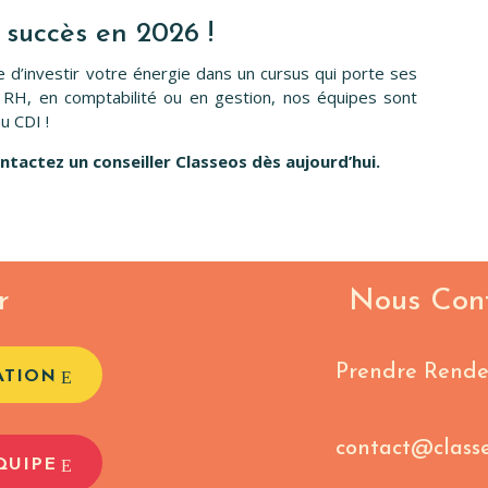
 succès en 2026 !
le d’investir votre énergie dans un cursus qui porte ses
n RH, en comptabilité ou en gestion, nos équipes sont
u CDI !
ntactez un conseiller Classeos dès aujourd’hui.
r
Nous Con
Prendre Rende
ATION
contact@class
QUIPE