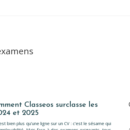
 examens
mment Classeos surclasse les
024 et 2025
st bien plus qu’une ligne sur un CV : c’est le sésame qui
mployabilité. Mais face à des examens exigeants, tous