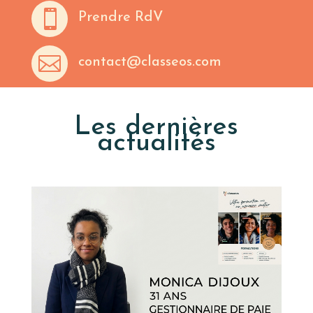

Prendre RdV

contact@classeos.com
Les dernières
actualités