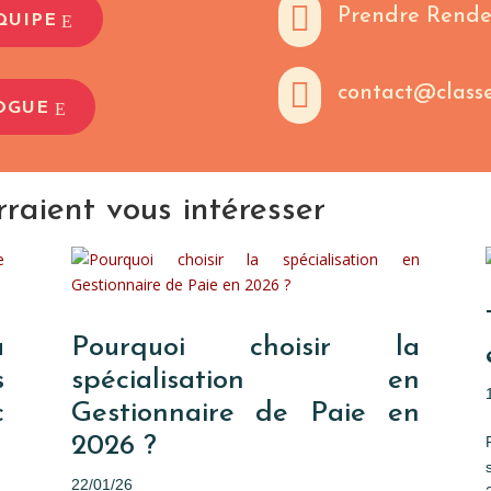

Prendre Rende
QUIPE

contact@class
OGUE
rraient vous intéresser
à
Pourquoi choisir la
s
spécialisation en
c
Gestionnaire de Paie en
2026 ?
22/01/26