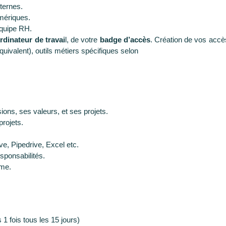
nternes.
mériques.
équipe RH.
rdinateur de travai
l, de votre
badge d’accès
. Création de vos acc
uivalent), outils métiers spécifiques selon
sions, ses valeurs, et ses projets.
projets.
ive, Pipedrive, Excel etc.
sponsabilités.
rme.
 1 fois tous les 15 jours)