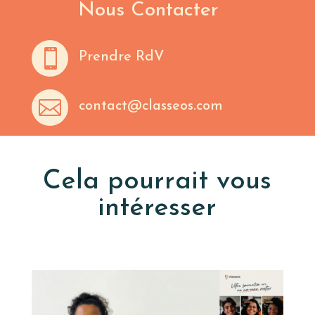
Nous Contacter

Prendre RdV

contact@classeos.com
Cela pourrait vous
intéresser