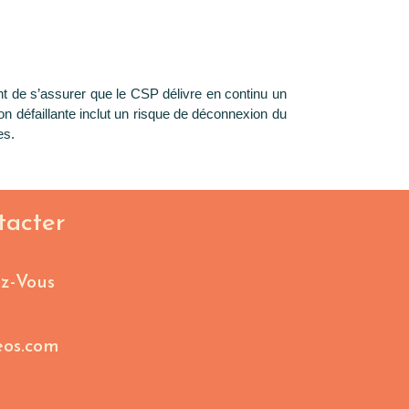
nt de s’assurer que le CSP délivre en continu un
 défaillante inclut un risque de déconnexion du
es.
tacter
z-Vous
eos.com