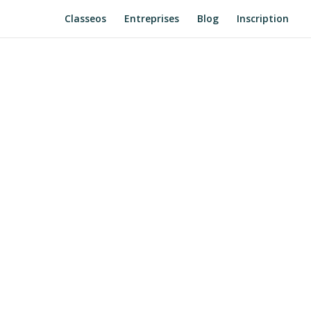
Classeos
Entreprises
Blog
Inscription
place un Centre
 Partagés : les
tiques